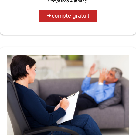
Comptatoo & athén@
compte gratuit