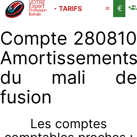
VOTRE
Expert
€
TARIFS
Profession
libérale
Compte 280810
Amortissement
du mali de
fusion
Les comptes