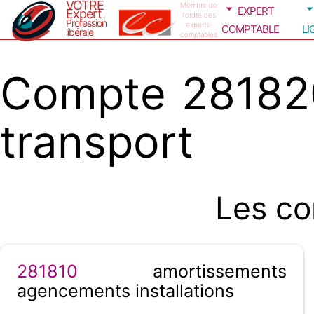
VOTRE
expert
Membre de
Expert
l'ordre des
Profession
comptable
li
experts-
libérale
comptables
Compte 281820
transport
Les co
281810
amortissements
agencements installations