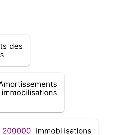
ts des
es
mortissements
ilisations
_
200000
immobilisations