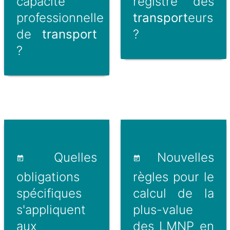
capacité
registre des
professionnelle
transport
eurs
de
transport
?
?
Quelles
Nouvelles
obligations
règles pour le
spécifiques
calcul de la
s'appliquent
plus-value
aux
des LMNP en