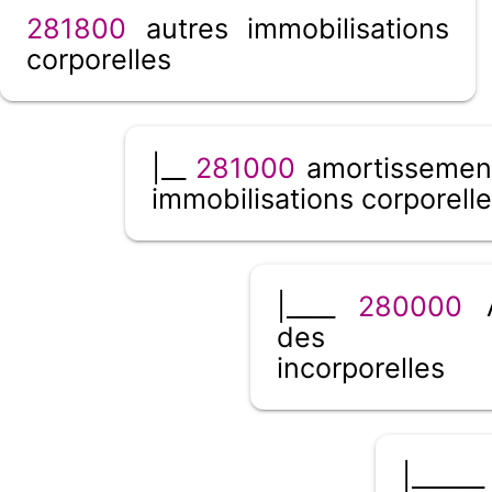
281800
autres immobilisations
corporelles
|__
281000
amortissemen
immobilisations corporell
|____
280000
A
des immob
incorporelles
|_____