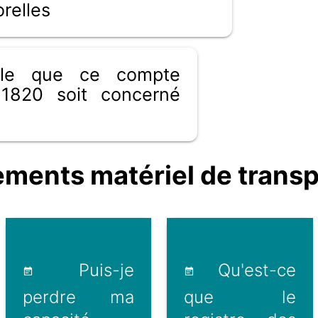
orelles
ible que ce compte
1820 soit concerné
ents matériel de transp
Puis-je
Qu'est-ce
perdre ma
que le