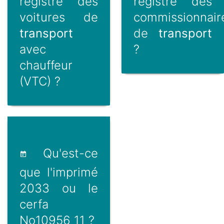
registre des
registre des
voitures de
commissionnair
transport
de
transport
avec
?
chauffeur
(VTC) ?
Qu'est-ce
que l'imprimé
2033 ou le
cerfa
No10956 11 ?