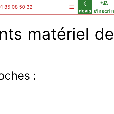
€
01 85 08 50 32
devis
s'inscrir
ts matériel de
oches :