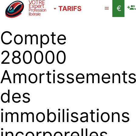
VOTRE
Expert
€
TARIFS
Profession
libérale
Compte
280000
Amortissement
des
immobilisations
incorporelles