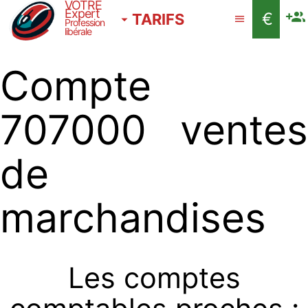
VOTRE
Expert
€
TARIFS
Profession
libérale
Compte
707000 ventes
de
marchandises
Les comptes