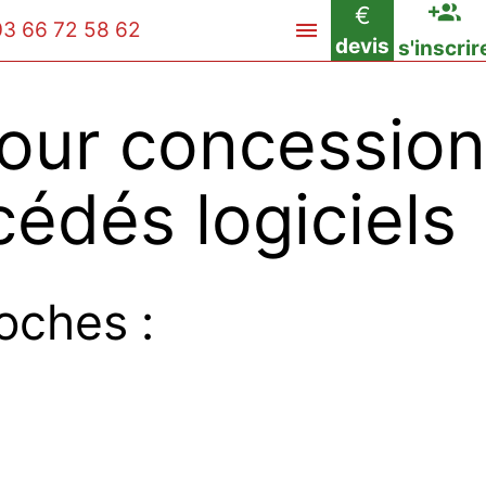
€
03 66 72 58 62
devis
s'inscrir
our concession
édés logiciels
oches :