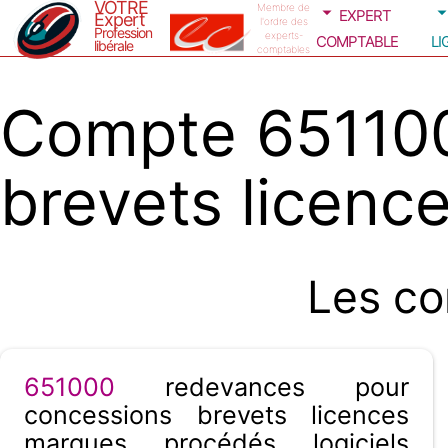
VOTRE
expert
Membre de
Expert
l'ordre des
Profession
comptable
li
experts-
libérale
comptables
Compte 651100
brevets licenc
Les co
651000
redevances pour
concessions brevets licences
marques procédés logiciels