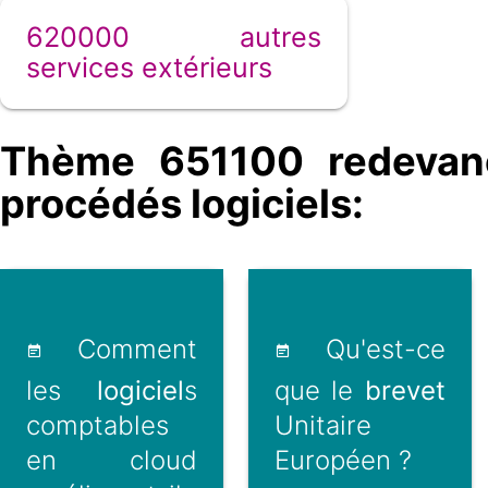
620000 autres
services extérieurs
Thème 651100 redevanc
procédés logiciels:
Comment
Qu'est-ce
les
logiciel
s
que le
brevet
comptables
Unitaire
en cloud
Européen ?