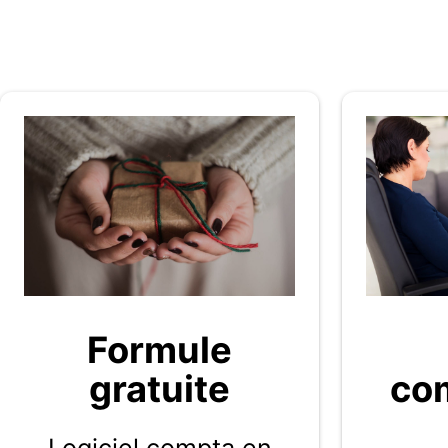
Formule
gratuite
com
Logiciel compta en