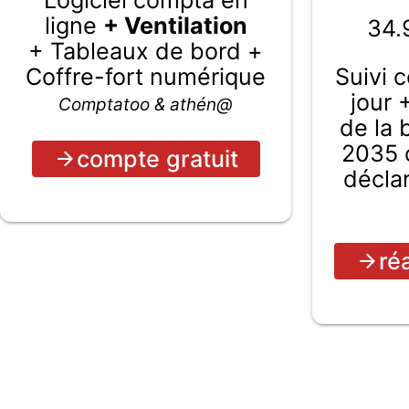
ligne
+ Ventilation
34.
+ Tableaux de bord +
Coffre-fort numérique
Suivi 
jour 
Comptatoo & athén@
de la
2035 c
compte gratuit
décla
ré