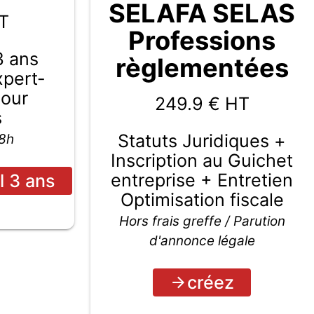
SELAFA SELAS
T
Professions
3 ans
règlementées
Expert-
pour
249.9
€ HT
s
Statuts Juridiques +
48h
Inscription au Guichet
entreprise + Entretien
l 3 ans
Optimisation fiscale
Hors frais greffe / Parution
d'annonce légale
créez