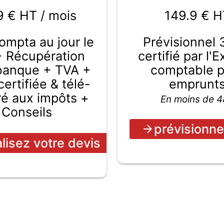
149.9
€ H
9 € HT / mois
Prévisionnel 
compta au jour le
certifié par l'
+ Récupération
comptable 
 banque + TVA +
emprunt
ertifiée & télé-
ré aux impôts +
En moins de 
Conseils
prévisionne
alisez votre devis