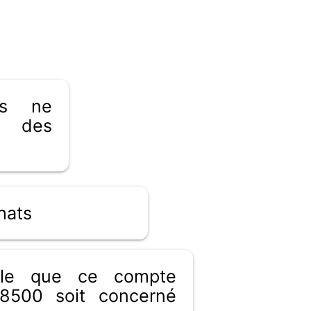
es ne
 des
hats
ible que ce compte
8500 soit concerné