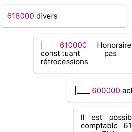
618000
divers
|__
610000
Honorair
constituant pas
rétrocessions
|____
600000
ac
Il est poss
comptable 61