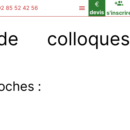
€
02 85 52 42 56
devis
s'inscrir
e colloques
oches :