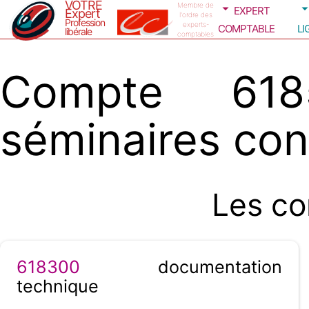
VOTRE
expert
Membre de
Expert
l'ordre des
Profession
comptable
li
experts-
libérale
comptables
Compte 618
séminaires co
Les co
618300
documentation
technique