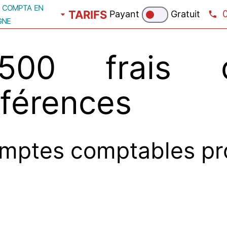
compta en
TARIFS
Payant
Gratuit
gne
500 frais d
nférences
mptes comptables pr