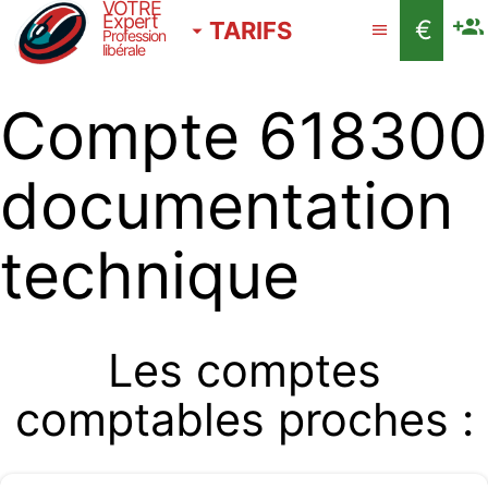
VOTRE
Expert
€
TARIFS
Profession
libérale
Compte 618300
documentation
technique
Les comptes
comptables proches :