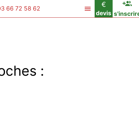
€
03 66 72 58 62
devis
s'inscrir
oches :