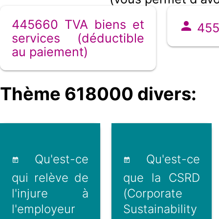
445660 TVA biens et
4551
services (déductible
au paiement)
Thème 618000 divers:
Qu'est-ce
Qu'est-ce
qui relève de
que la CSRD
l'injure à
(Corporate
l'employeur
Sustainability