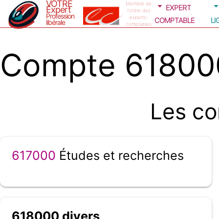
VOTRE
expert
Membre de
Expert
l'ordre des
Profession
comptable
li
experts-
libérale
comptables
Compte 618000
Les co
617000
Études et recherches
618000 divers