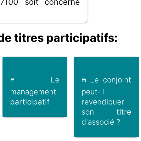
7100 soit concerné
titres participatifs:
Le
Le conjoint
management
peut-il
participatif
revendiquer
son
titre
d'associé ?