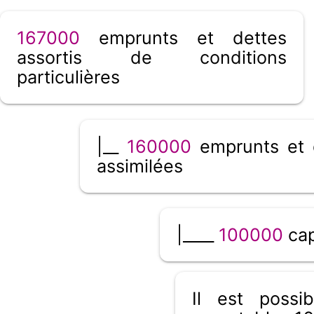
167000
emprunts et dettes
assortis de conditions
particulières
|__
160000
emprunts et 
assimilées
|____
100000
cap
Il est poss