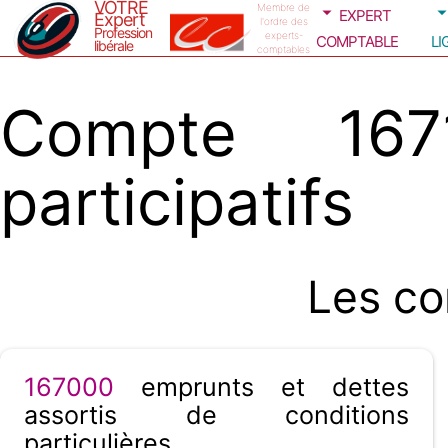
VOTRE
expert
Membre de
Expert
l'ordre des
Profession
comptable
li
experts-
libérale
comptables
Compte 167
participatifs
Les co
167000
emprunts et dettes
assortis de conditions
particulières