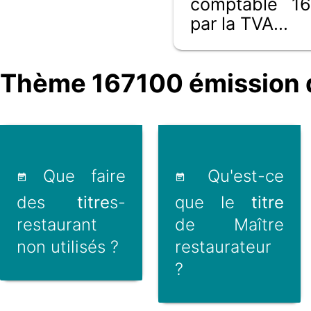
comptable 16
par la TVA...
Thème 167100 émission de 
Que faire
Qu'est-ce
des
titre
s-
que le
titre
restaurant
de Maître
non utilisés ?
restaurateur
?