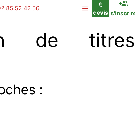
€
02 85 52 42 56
devis
s'inscrir
n de titres
oches :