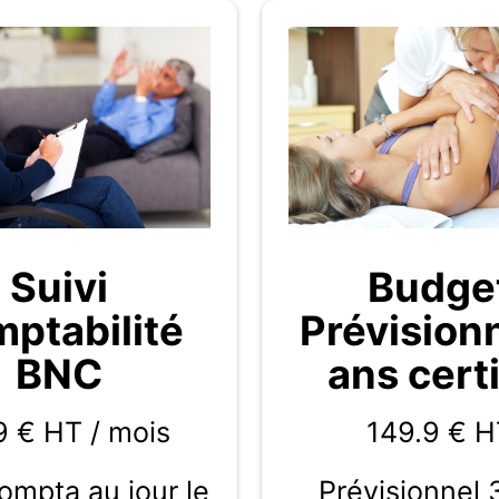
Budge
Suivi
Prévision
ptabilité
ans certi
BNC
149.9
€ H
9 € HT / mois
Prévisionnel 
compta au jour le