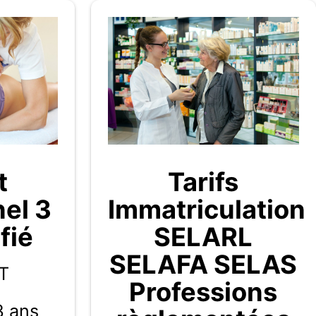
t
Tarifs
nel 3
Immatriculation
fié
SELARL
SELAFA SELAS
T
Professions
3 ans