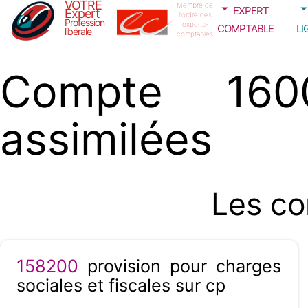
VOTRE
expert
Membre de
Expert
l'ordre des
Profession
comptable
li
experts-
libérale
comptables
Compte 160
assimilées
Les co
158200
provision pour charges
sociales et fiscales sur cp