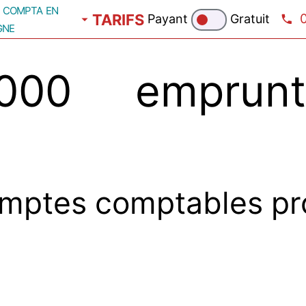
compta en
TARIFS
Payant
Gratuit
gne
000 emprun
mptes comptables pr