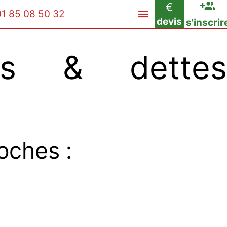
€
01 85 08 50 32
devis
s'inscrir
ts & dettes
oches :