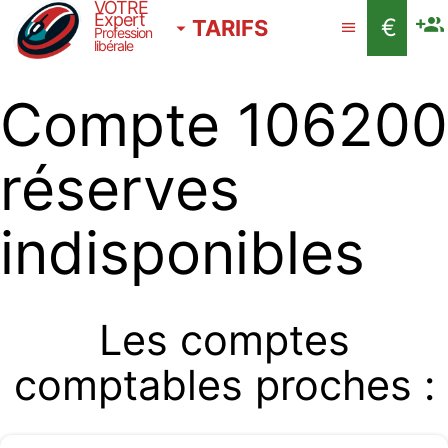
VOTRE
Expert
€
TARIFS
Profession
libérale
Compte 106200
réserves
indisponibles
Les comptes
comptables proches :