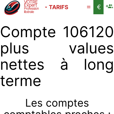
VOTRE
Expert
€
TARIFS
Profession
libérale
Compte 106120
plus values
nettes à long
terme
Les comptes