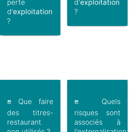
perte
d'
exploitation
d'
exploitation
?
?
Que faire
Quels
des titres-
risques sont
restaurant
associés à
non utilisés ?
l'externalisation