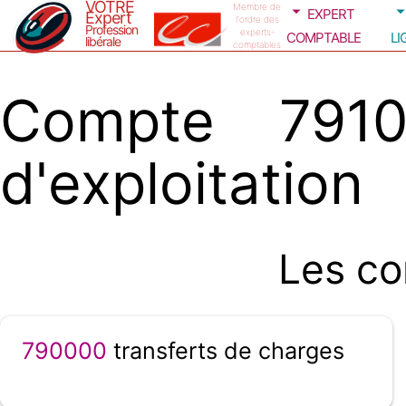
VOTRE
expert
Membre de
Expert
l'ordre des
Profession
comptable
li
experts-
libérale
comptables
Compte 7910
d'exploitation
Les co
790000
transferts de charges