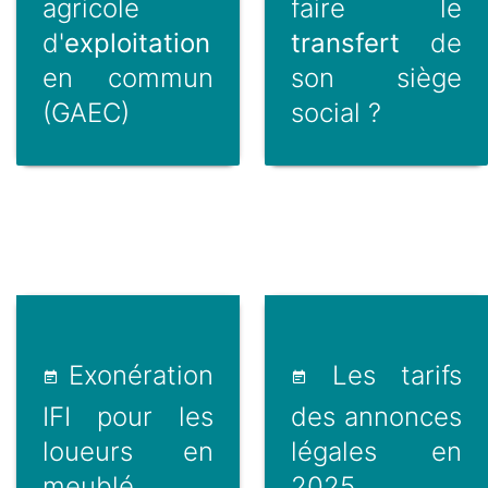
agricole
faire le
d'
exploitation
transfert
de
en commun
son siège
(GAEC)
social ?
Exonération
Les tarifs
IFI pour les
des annonces
loueurs en
légales en
meublé
2025