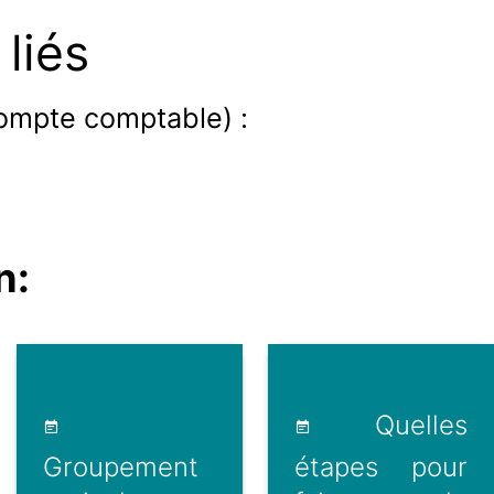
liés
compte comptable) :
n:
Quelles
Groupement
étapes pour