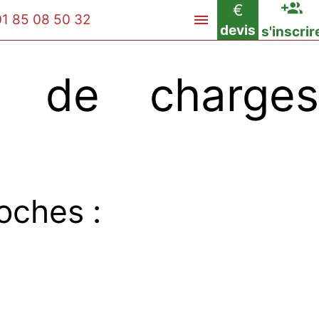
€
01 85 08 50 32
devis
s'inscrir
s de charges
oches :