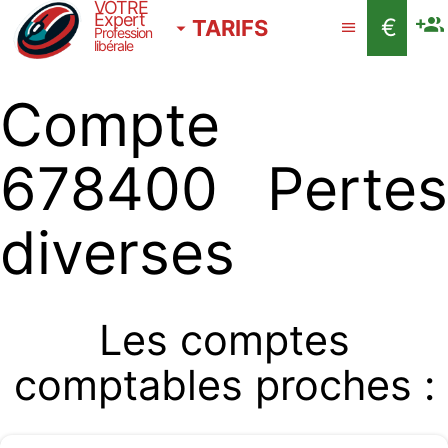
VOTRE
Expert
€
TARIFS
Profession
libérale
Compte
678400 Pertes
diverses
Les comptes
comptables proches :