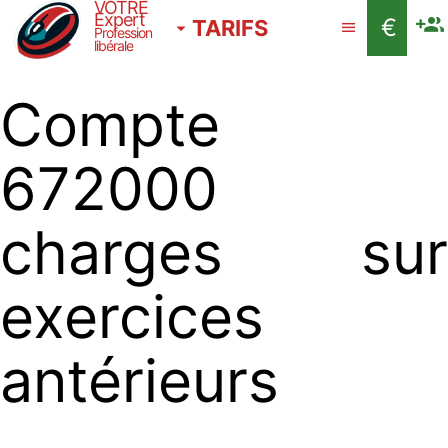
VOTRE
Expert
€
TARIFS
Profession
libérale
Compte
672000
charges sur
exercices
antérieurs