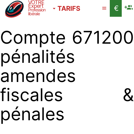
VOTRE
Expert
€
TARIFS
Profession
libérale
Compte 671200
pénalités
amendes
fiscales &
pénales