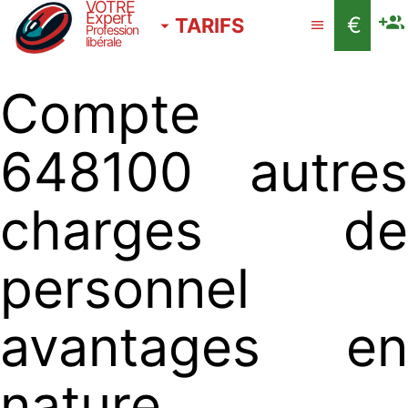
VOTRE
Expert
€
TARIFS
Profession
libérale
Compte
648100 autres
charges de
personnel
avantages en
nature