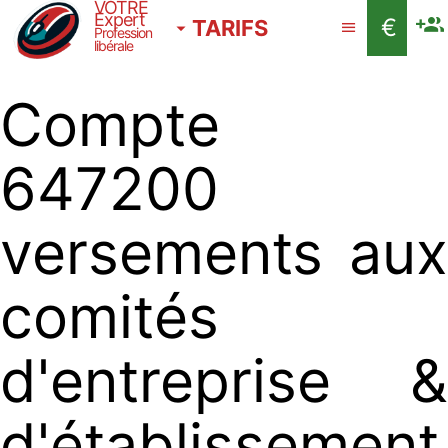
VOTRE
Expert
€
TARIFS
Profession
libérale
Compte
647200
versements aux
comités
d'entreprise &
d'établissement