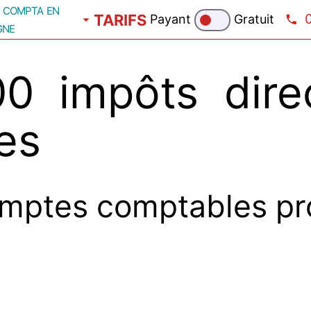
compta en
TARIFS
Payant
Gratuit
gne
 impôts direc
es
mptes comptables pr