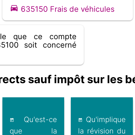
635150 Frais de véhicules
ible que ce compte
5100 soit concerné
cts sauf impôt sur les bé
Qu'est-ce
Qu'implique
que la
la révision du