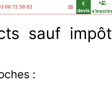
€
03 66 72 58 62
devis
s'inscrir
ts sauf impôt
oches :