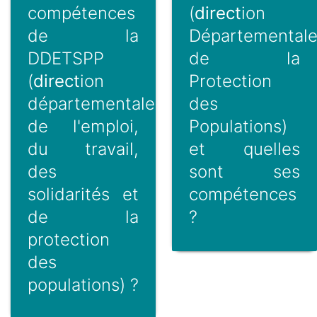
compétences
(
direct
ion
de la
Départemental
DDETSPP
de la
(
direct
ion
Protection
départementale
des
de l'emploi,
Populations)
du travail,
et quelles
des
sont ses
solidarités et
compétences
de la
?
protection
des
populations) ?