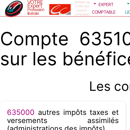
VOTRE
expert
Membre de
Expert
l'ordre des
Profession
comptable
li
experts-
libérale
comptables
Compte 635100
sur les bénéfic
Les co
635000
autres impôts taxes et
versements assimilés
(administrations des impôts)