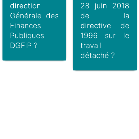
direct
ion
28 juin 2018
Générale des
de la
Finances
direct
ive de
Publiques
1996 sur le
DGFiP ?
travail
détaché ?