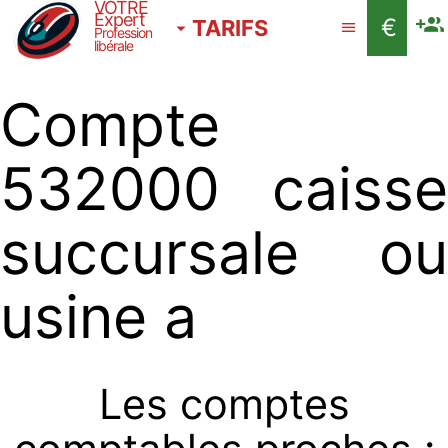
VOTRE
Expert
€
TARIFS
Profession
libérale
Compte
532000 caisse
succursale ou
usine a
Les comptes