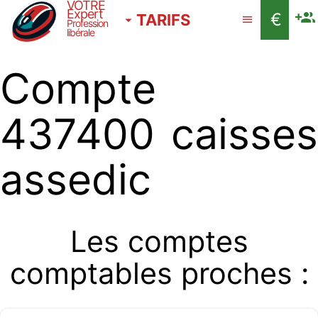
VOTRE
Expert
€
TARIFS
Profession
libérale
Compte
437400 caisses
assedic
Les comptes
comptables proches :