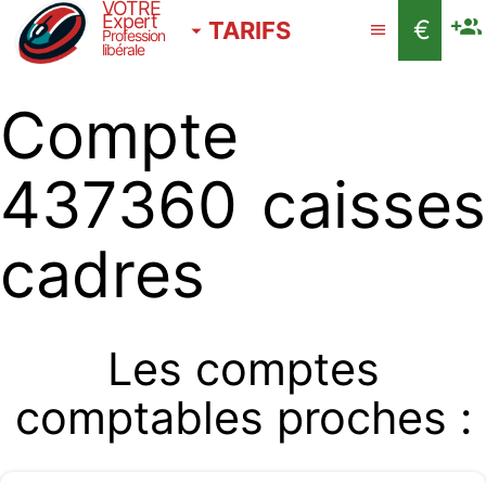
VOTRE
Expert
€
TARIFS
Profession
libérale
Compte
437360 caisses
cadres
Les comptes
comptables proches :