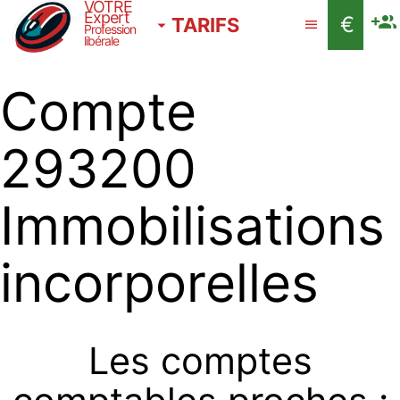
VOTRE
Expert
€
TARIFS
Profession
libérale
Compte
293200
Immobilisations
incorporelles
Les comptes