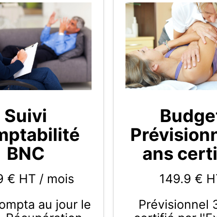
Budge
Suivi
Prévision
ptabilité
ans certi
BNC
149.9
€ H
9 € HT / mois
Prévisionnel 
compta au jour le