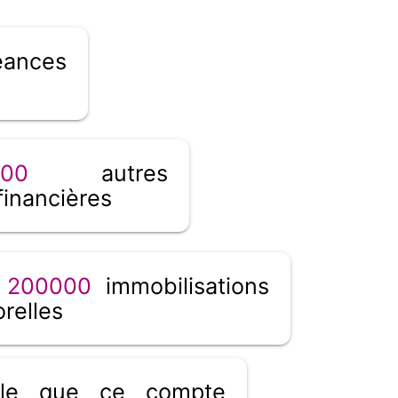
ances
000
autres
financières
_
200000
immobilisations
orelles
ible que ce compte