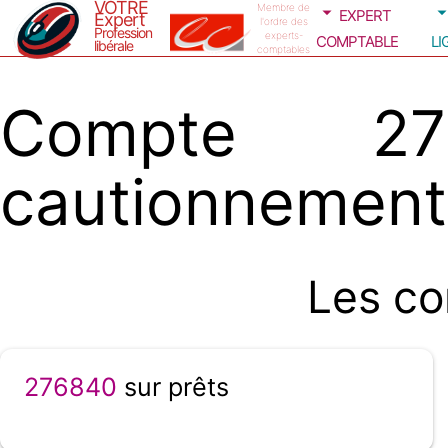
VOTRE
expert
Membre de
Expert
l'ordre des
Profession
comptable
li
experts-
libérale
comptables
Compte 2
cautionnement
Les co
276840
sur prêts