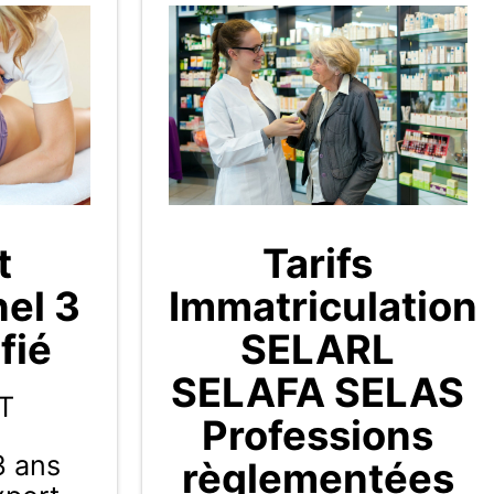
t
Tarifs
nel 3
Immatriculation
fié
SELARL
SELAFA SELAS
T
Professions
3 ans
règlementées