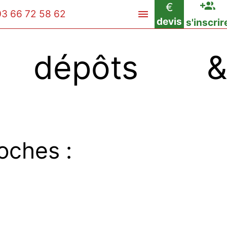
€
03 66 72 58 62
devis
s'inscrir
 dépôts &
oches :