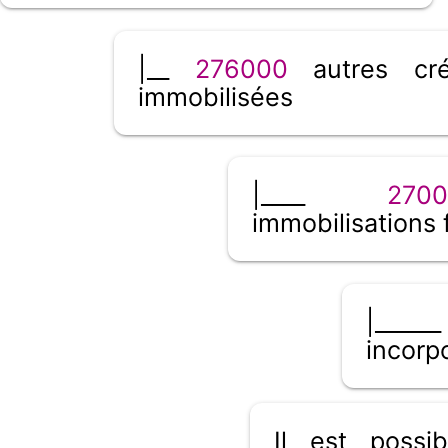
|__
276000
autres cré
immobilisées
|____
270
immobilisations 
|_____
incorp
Il est poss