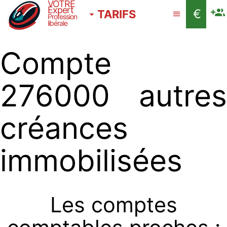
VOTRE
Expert
€
TARIFS
Profession
libérale
Compte
276000 autres
créances
immobilisées
Les comptes