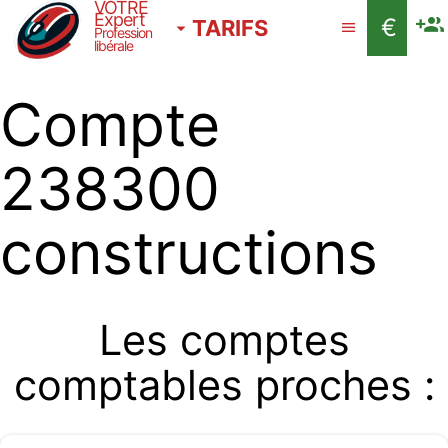
VOTRE
Expert
€
TARIFS
Profession
libérale
Compte
238300
constructions
Les comptes
comptables proches :