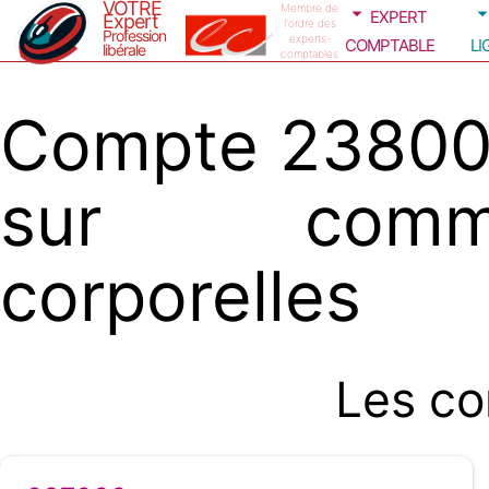
VOTRE
expert
Membre de
Expert
l'ordre des
Profession
comptable
li
experts-
libérale
comptables
Compte 238000
sur comman
corporelles
Les co