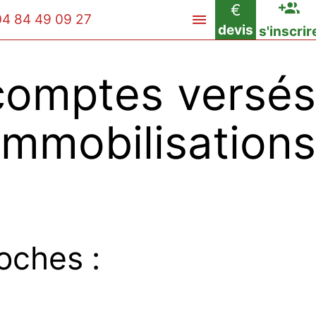
€
04 84 49 09 27
devis
s'inscrir
omptes versés
bilisations
oches :