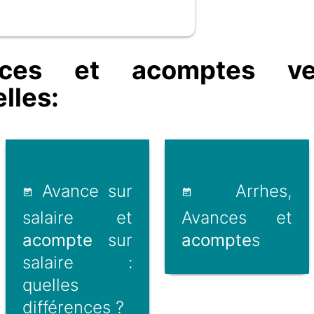
ces et acomptes ve
lles:
Avance sur
Arrhes,
salaire et
Avances et
acompte
sur
acompte
s
salaire :
quelles
différences ?