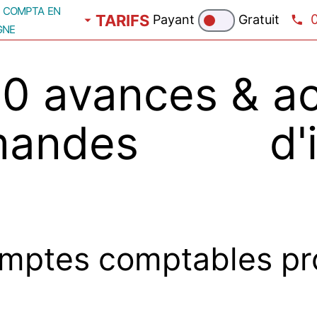
compta en
TARIFS
Payant
Gratuit
gne
 avances & ac
des d'immo
mptes comptables pr