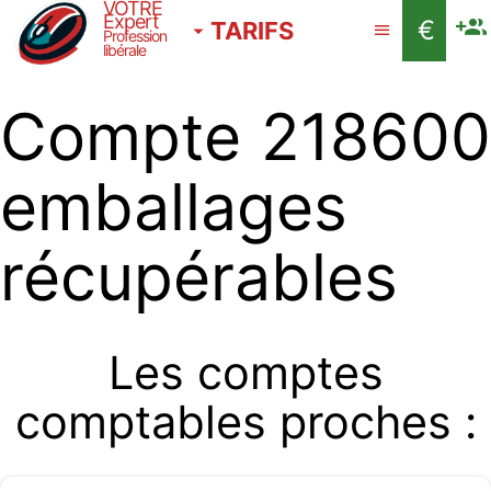
VOTRE
Expert
€
TARIFS
Profession
libérale
Compte 218600
emballages
récupérables
Les comptes
comptables proches :