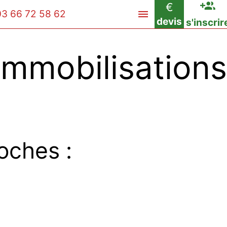
€
03 66 72 58 62
devis
s'inscrir
obilisations
oches :