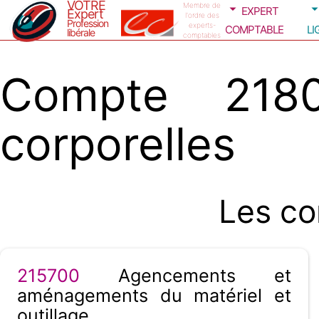
VOTRE
expert
Membre de
Expert
l'ordre des
Profession
comptable
li
experts-
libérale
comptables
Compte 21800
corporelles
Les co
215700
Agencements et
aménagements du matériel et
outillage