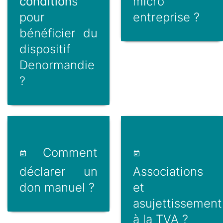
condition
s
micro
pour
entreprise ?
bénéficier du
dispositif
Denormandie
?
Comment
déclarer un
Associations
don manuel ?
et
asujettissement
à la TVA ?