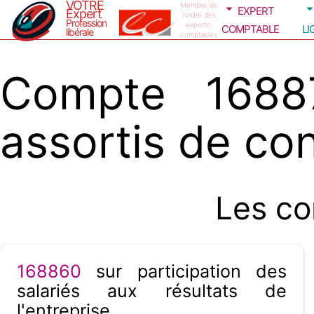
VOTRE
expert
Membre de
Expert
l'ordre des
Profession
comptable
li
experts-
libérale
comptables
Compte 1688
assortis de con
Les co
168860
sur participation des
salariés aux résultats de
l'entreprise