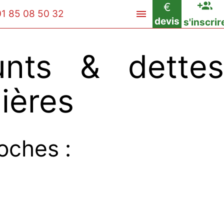
€
01 85 08 50 32
devis
s'inscrir
nts & dettes
lières
oches :