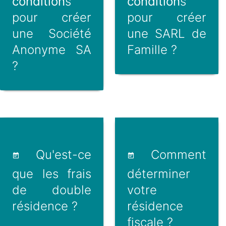
condition
s
condition
s
pour créer
pour créer
une Société
une SARL de
Anonyme SA
Famille ?
?
Qu'est-ce
Comment
que les frais
déterminer
de double
votre
résidence ?
résidence
fiscale ?