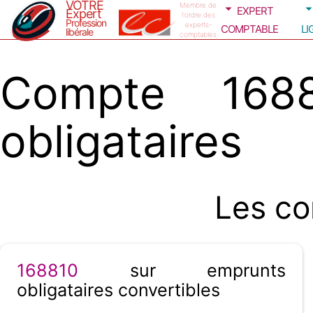
VOTRE
expert
Membre de
Expert
l'ordre des
Profession
comptable
li
experts-
libérale
comptables
Compte 1688
obligataires
Les co
168810
sur emprunts
obligataires convertibles