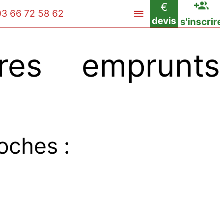
€
03 66 72 58 62
devis
s'inscrir
es emprunts
oches :