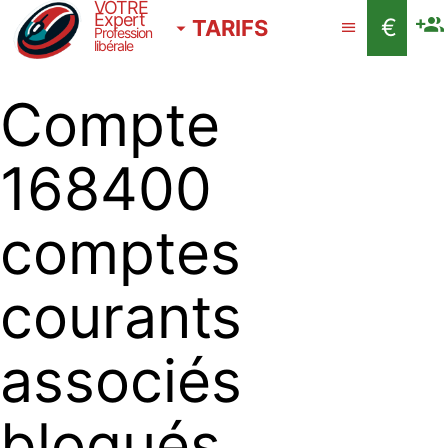
VOTRE
Expert
€
TARIFS
Profession
libérale
Compte
168400
comptes
courants
associés
bloqués