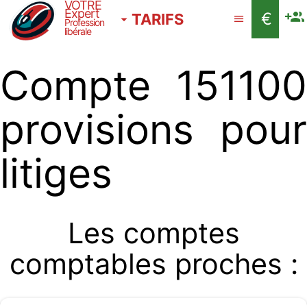
VOTRE
Expert
€
TARIFS
Profession
libérale
Compte 151100
provisions pour
litiges
Les comptes
comptables proches :