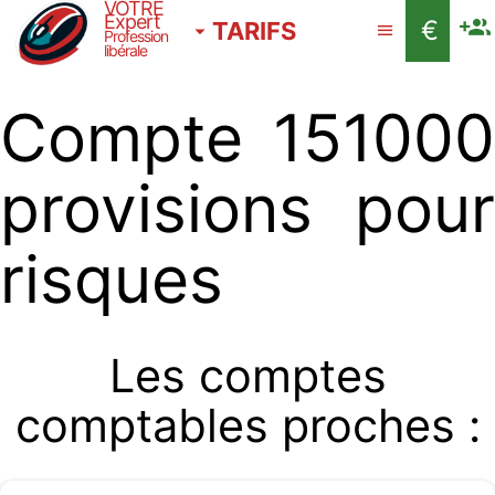
VOTRE
Expert
€
TARIFS
Profession
libérale
Compte 151000
provisions pour
risques
Les comptes
comptables proches :