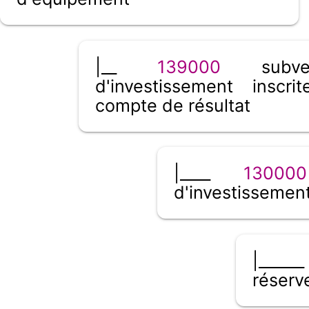
|__
139000
subven
d'investissement inscri
compte de résultat
|____
130000
d'investissemen
|____
réserv