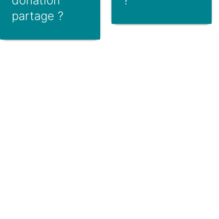
donation
?
partage ?