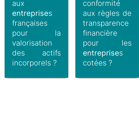
aux
conformité
entreprise
s
aux règles de
françaises
transparence
pour la
financière
valorisation
pour les
des actifs
entreprise
s
incorporels ?
cotées ?