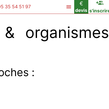
€
05 35 54 51 97
devis
s'inscrir
 & organismes
oches :