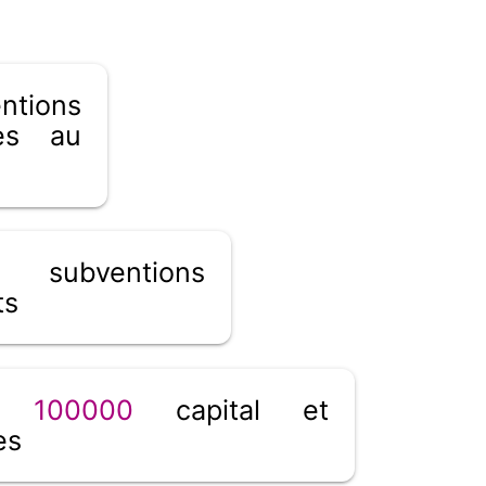
tions
tes au
subventions
ts
__
100000
capital et
es