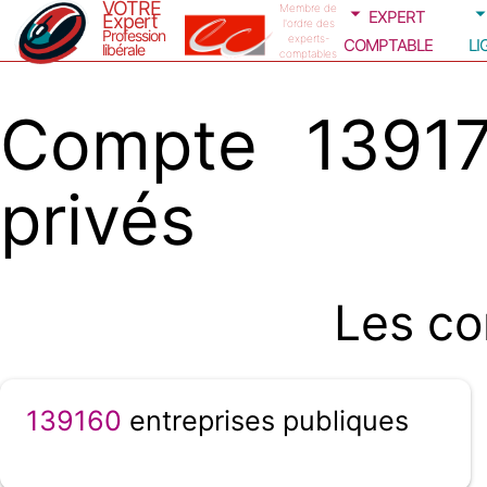
VOTRE
expert
Membre de
Expert
l'ordre des
Profession
comptable
li
experts-
libérale
comptables
Compte 13917
privés
Les co
139160
entreprises publiques