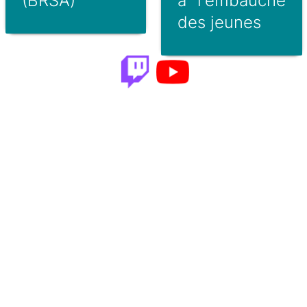
(BRSA)
à l'embauche
des jeunes