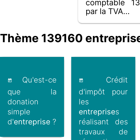
comptable 13
par la TVA...
Thème 139160 entreprise
Qu'est-ce
Crédit
que la
d'impôt pour
donation
les
simple
entreprise
s
d'
entreprise
?
réalisant des
travaux de