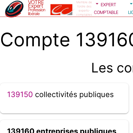
VOTRE
expert
Membre de
Expert
l'ordre des
Profession
comptable
li
experts-
libérale
comptables
Compte 139160
Les co
139150
collectivités publiques
139160 entreprises publiques