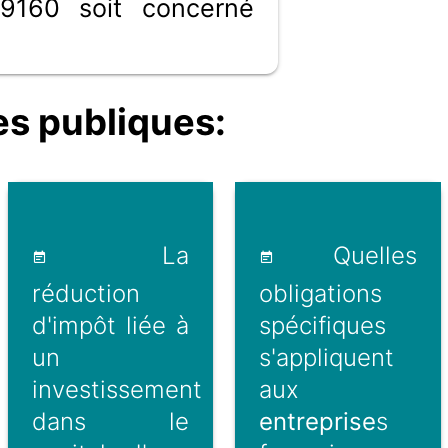
9160 soit concerné
s publiques:
La
Quelles
réduction
obligations
d'impôt liée à
spécifiques
un
s'appliquent
investissement
aux
dans le
entreprise
s