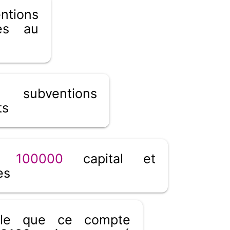
tions
tes au
subventions
ts
__
100000
capital et
es
ible que ce compte