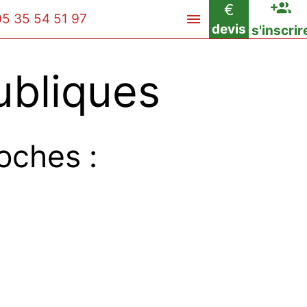
€
05 35 54 51 97
devis
s'inscrir
ubliques
oches :