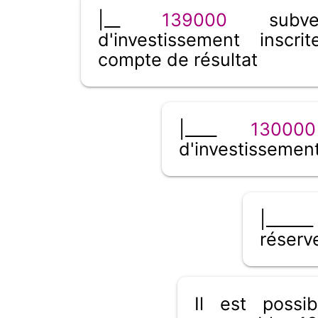
|__
139000
subven
d'investissement inscri
compte de résultat
|____
130000
d'investissemen
|____
réserv
Il est poss