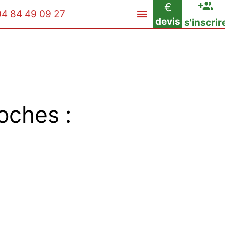
€
04 84 49 09 27
devis
s'inscrir
oches :