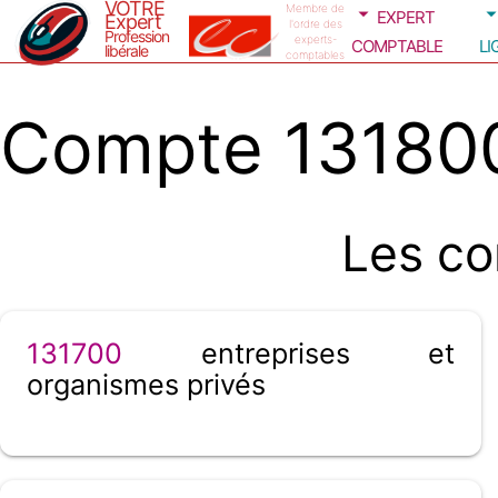
VOTRE
expert
Membre de
Expert
l'ordre des
Profession
comptable
li
experts-
libérale
comptables
Compte 131800
Les co
131700
entreprises et
organismes privés