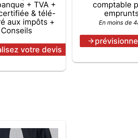
comptable 
 banque + TVA +
emprunt
ertifiée & télé-
ré aux impôts +
En moins de 
Conseils
prévisionne
alisez votre devis