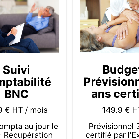
Budge
Suivi
Prévision
ptabilité
ans certi
BNC
149.9
€ H
9 € HT / mois
Prévisionnel 
compta au jour le
certifié par l'
+ Récupération