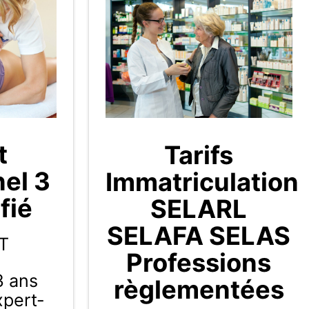
t
Tarifs
nel 3
Immatriculation
fié
SELARL
SELAFA SELAS
T
Professions
3 ans
règlementées
Expert-