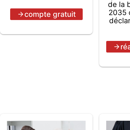
de la
2035 c
compte gratuit
décla
ré