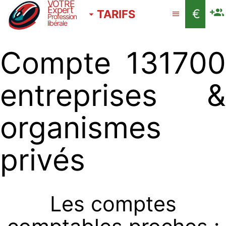
VOTRE
Expert
€
TARIFS
Profession
libérale
Compte 131700
entreprises &
organismes
privés
Les comptes