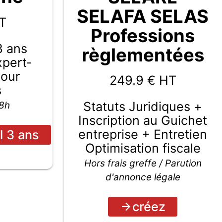
SELAFA SELAS
T
Professions
3 ans
règlementées
Expert-
pour
249.9
€ HT
s
Statuts Juridiques +
48h
Inscription au Guichet
entreprise + Entretien
l 3 ans
Optimisation fiscale
Hors frais greffe / Parution
d'annonce légale
créez