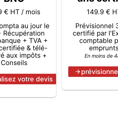
149.9
€ H
9 € HT / mois
Prévisionnel 
compta au jour le
certifié par l'
+ Récupération
comptable 
 banque + TVA +
emprunt
ertifiée & télé-
ré aux impôts +
En moins de 
Conseils
prévisionne
alisez votre devis