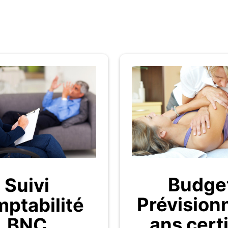
Budge
Suivi
Prévision
ptabilité
ans certi
BNC