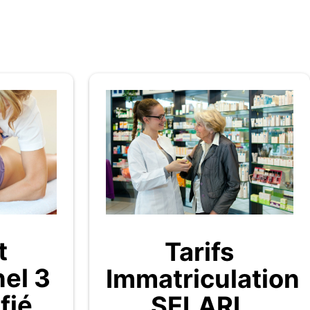
t
Tarifs
nel 3
Immatriculation
fié
SELARL