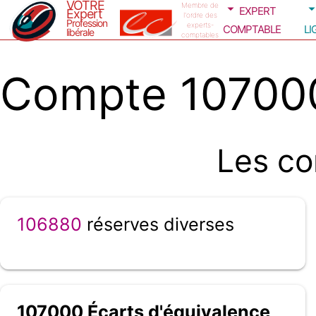
VOTRE
expert
Membre de
Expert
l'ordre des
Profession
comptable
li
experts-
libérale
comptables
Compte 107000
Les co
106880
réserves diverses
107000 Écarts d'équivalence