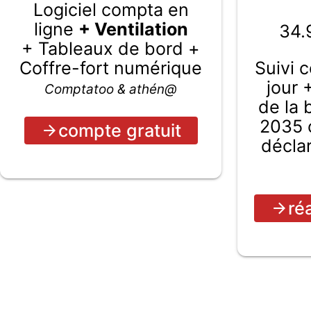
Logiciel compta en
ligne
+ Ventilation
34.
+ Tableaux de bord +
Coffre-fort numérique
Suivi 
jour 
Comptatoo & athén@
de la
2035 c
compte gratuit
décla
ré