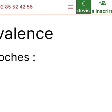
€
02 85 52 42 56
devis
s'inscrir
valence
oches :