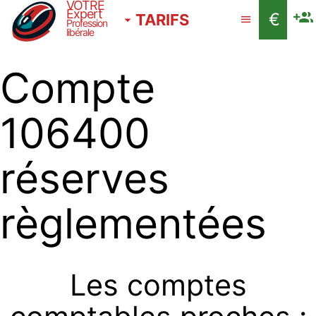
VOTRE
Expert
€
TARIFS
Profession
libérale
Compte
106400
réserves
règlementées
Les comptes