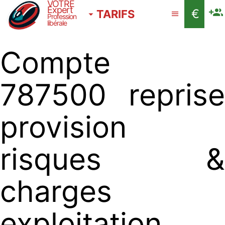
VOTRE
Expert
€
TARIFS
Profession
libérale
Compte
787500 reprise
provision
risques &
charges
exploitation