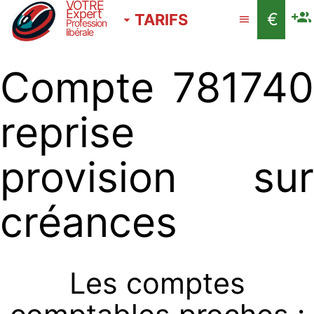
VOTRE
Expert
€
TARIFS
Profession
libérale
Compte 781740
reprise
provision sur
créances
Les comptes