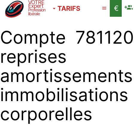
VOTRE
Expert
€
TARIFS
Profession
libérale
Compte 781120
reprises
amortissements
immobilisations
corporelles