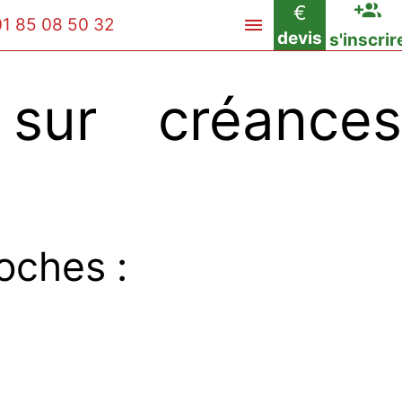
€
01 85 08 50 32
devis
s'inscrir
sur créances
oches :