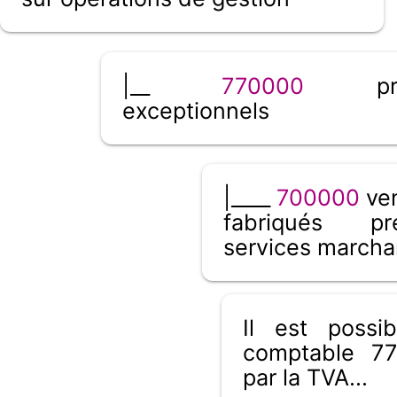
|__
770000
prod
exceptionnels
|____
700000
ven
fabriqués pr
services marcha
Il est poss
comptable 77
par la TVA...