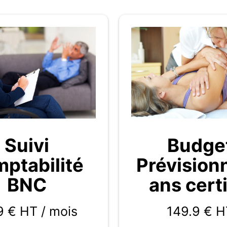
Budge
Suivi
Prévision
ptabilité
ans certi
BNC
149.9
€ H
9 € HT / mois