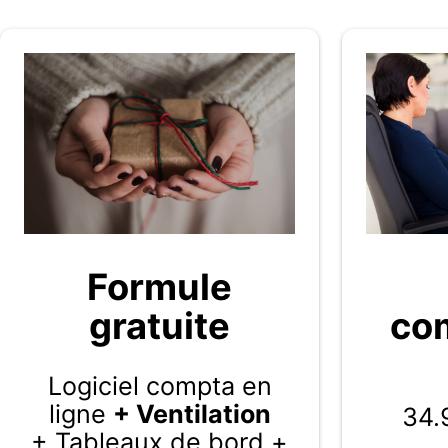
Formule
gratuite
com
Logiciel compta en
ligne
+ Ventilation
34.
+ Tableaux de bord +