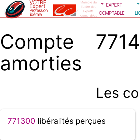
VOTRE
expert
Membre de
Expert
l'ordre des
Profession
comptable
li
experts-
libérale
comptables
Compte 7714
amorties
Les co
771300
libéralités perçues