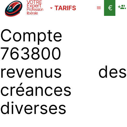
VOTRE
Expert
€
TARIFS
Profession
libérale
Compte
763800
revenus des
créances
diverses