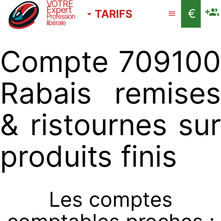
VOTRE
Expert
€
TARIFS
Profession
libérale
Compte 709100
Rabais remises
& ristournes sur
produits finis
Les comptes