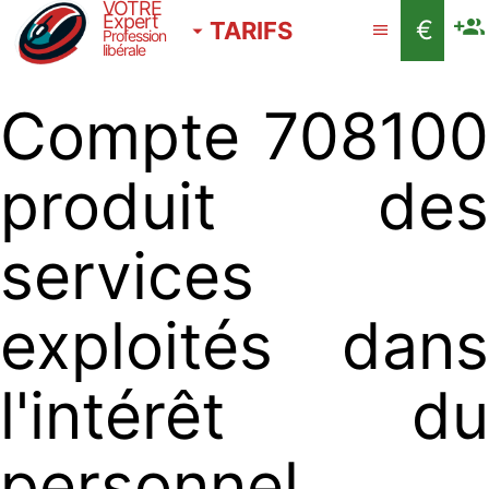
VOTRE
Expert
€
TARIFS
Profession
libérale
Compte 708100
produit des
services
exploités dans
l'intérêt du
personnel