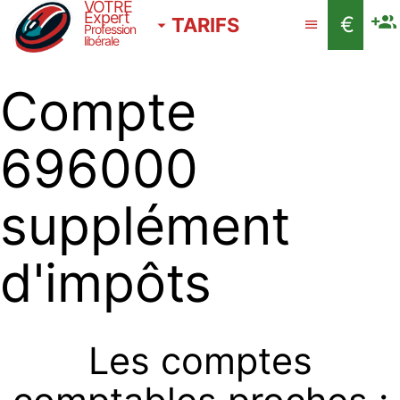
VOTRE
Expert
€
TARIFS
Profession
libérale
Compte
696000
supplément
d'impôts
Les comptes