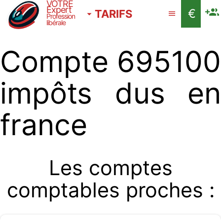
VOTRE
Expert
€
TARIFS
Profession
libérale
Compte 695100
impôts dus en
france
Les comptes
comptables proches :